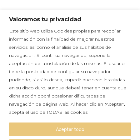
Valoramos tu privacidad
Este sitio web utiliza Cookies propias para recopilar
información con la finalidad de mejorar nuestros
servicios, así como el análisis de sus hábitos de
navegación. Si continua navegando, supone la
aceptación de la instalación de las mismas. El usuario
tiene la posibilidad de configurar su navegador
Política de privacidad
|
Política de cookies
|
Aviso
pudiendo, si así lo desea, impedir que sean instaladas
legal
en su disco duro, aunque deberá tener en cuenta que
dicha acción podrá ocasionar dificultades de
Tal vez aún no sabes lo que significa Hikayat, pero
navegación de página web. Al hacer clic en "Aceptar",
seguro que lo has sentido más de una vez. Escuchar
acepta el uso de TODAS las cookies.
una historia e imaginar que es real. Que te gustaría
vivirla y ser protagonista, solo por un día.
Aceptar todo
Esperamos que nuestras historias te inspiren.