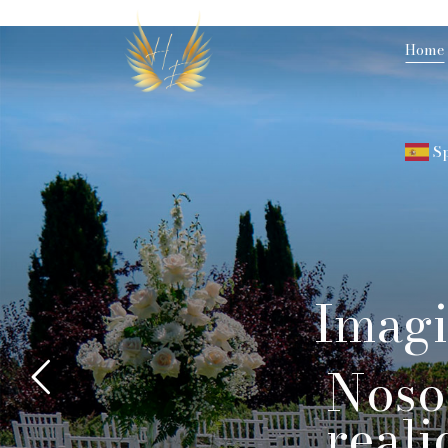
Home
S
Imagi
Noso
reali