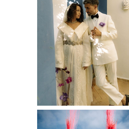
Mehdi & Salima
More
0
Likes