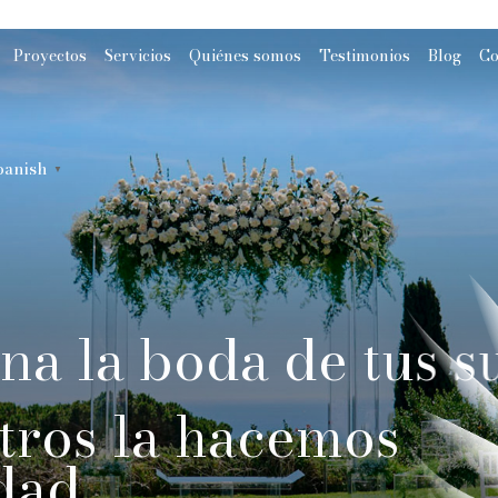
Proyectos
Servicios
Quiénes somos
Testimonios
Blog
Co
panish
▼
na la boda de tus s
tros la hacemos
dad.