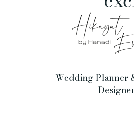
exc
Wedding Planner 
Designe