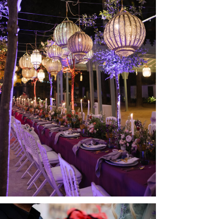
María José & Younes
More
0
Likes