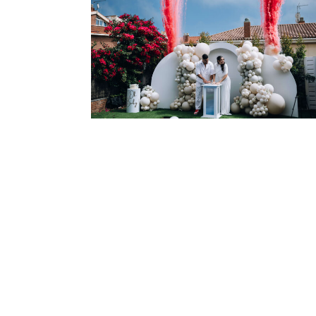
Baby Gender de Huda & Maru
More
0
Likes