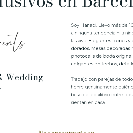
lusivos en Barce
Soy Hanadi. Llevo más de 1
a ninguna tendencia ni a ni
las vive.
Elegantes tronos y d
dorados. Mesas decoradas h
photocalls de boda origina
colgantes en techos, detall
& Wedding
Trabajo con parejas de tod
r
honre genuinamente quiénes so
busco el equilibrio entre do
sientan en casa.