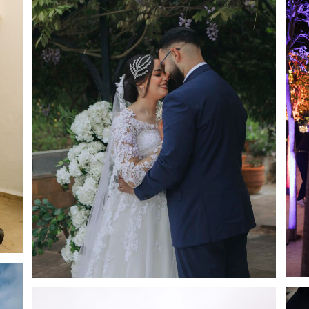
Eiman & Nihad
More
0
Likes