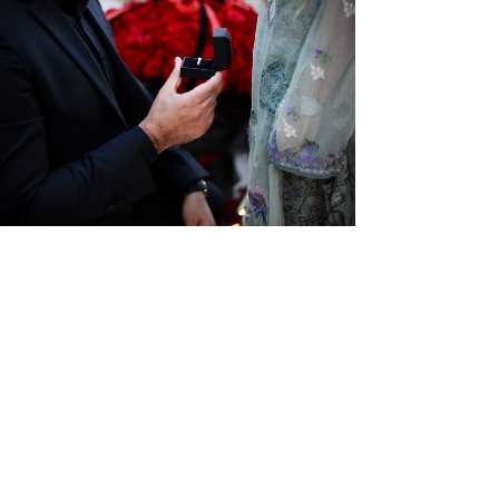
& A – Una pedida de mano llena de
emoción y detalles
More
0
Likes