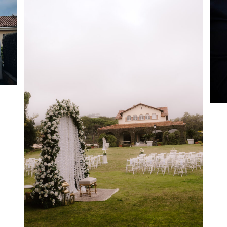
E 
Sonam & Furqan – Nikkah íntimo con
alma
More
1
Like