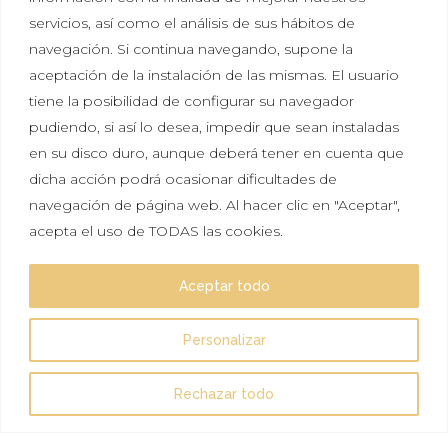
servicios, así como el análisis de sus hábitos de
navegación. Si continua navegando, supone la
aceptación de la instalación de las mismas. El usuario
tiene la posibilidad de configurar su navegador
Política de privacidad
|
Política de cookies
|
Aviso
pudiendo, si así lo desea, impedir que sean instaladas
legal
en su disco duro, aunque deberá tener en cuenta que
dicha acción podrá ocasionar dificultades de
Tal vez aún no sabes lo que significa Hikayat, pero
navegación de página web. Al hacer clic en "Aceptar",
seguro que lo has sentido más de una vez. Escuchar
acepta el uso de TODAS las cookies.
una historia e imaginar que es real. Que te gustaría
vivirla y ser protagonista, solo por un día.
Aceptar todo
Esperamos que nuestras historias te inspiren.
Personalizar
Síguenos en:
Rechazar todo