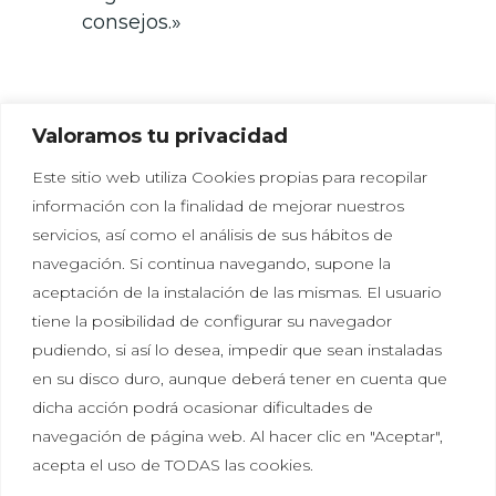
consejos.»
Valoramos tu privacidad
Este sitio web utiliza Cookies propias para recopilar
información con la finalidad de mejorar nuestros
servicios, así como el análisis de sus hábitos de
navegación. Si continua navegando, supone la
aceptación de la instalación de las mismas. El usuario
tiene la posibilidad de configurar su navegador
Política de privacidad
|
Política de cookies
|
Aviso
pudiendo, si así lo desea, impedir que sean instaladas
legal
en su disco duro, aunque deberá tener en cuenta que
dicha acción podrá ocasionar dificultades de
Tal vez aún no sabes lo que significa Hikayat, pero
navegación de página web. Al hacer clic en "Aceptar",
seguro que lo has sentido más de una vez. Escuchar
acepta el uso de TODAS las cookies.
una historia e imaginar que es real. Que te gustaría