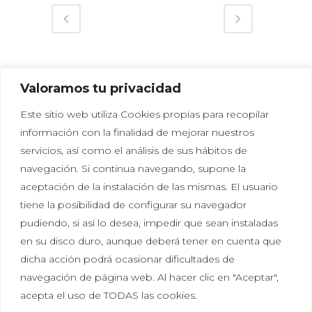
Valoramos tu privacidad
Este sitio web utiliza Cookies propias para recopilar
información con la finalidad de mejorar nuestros
servicios, así como el análisis de sus hábitos de
navegación. Si continua navegando, supone la
aceptación de la instalación de las mismas. El usuario
tiene la posibilidad de configurar su navegador
Política de privacidad
|
Política de cookies
|
Aviso
pudiendo, si así lo desea, impedir que sean instaladas
legal
en su disco duro, aunque deberá tener en cuenta que
dicha acción podrá ocasionar dificultades de
Tal vez aún no sabes lo que significa Hikayat, pero
navegación de página web. Al hacer clic en "Aceptar",
seguro que lo has sentido más de una vez. Escuchar
acepta el uso de TODAS las cookies.