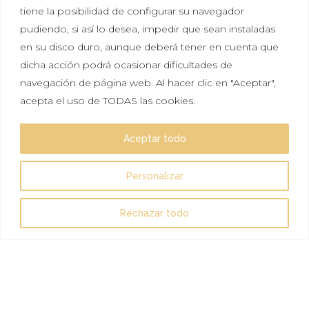
tiene la posibilidad de configurar su navegador
Política de privacidad
|
Política de cookies
|
Aviso
pudiendo, si así lo desea, impedir que sean instaladas
legal
en su disco duro, aunque deberá tener en cuenta que
dicha acción podrá ocasionar dificultades de
Tal vez aún no sabes lo que significa Hikayat, pero
navegación de página web. Al hacer clic en "Aceptar",
seguro que lo has sentido más de una vez. Escuchar
acepta el uso de TODAS las cookies.
una historia e imaginar que es real. Que te gustaría
vivirla y ser protagonista, solo por un día.
Aceptar todo
Esperamos que nuestras historias te inspiren.
Personalizar
Síguenos en:
Rechazar todo
© 2022 Hikayat Events
Todos los derechos reservados incluidos las
imágenes