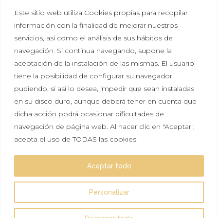
Este sitio web utiliza Cookies propias para recopilar
información con la finalidad de mejorar nuestros
servicios, así como el análisis de sus hábitos de
navegación. Si continua navegando, supone la
aceptación de la instalación de las mismas. El usuario
tiene la posibilidad de configurar su navegador
Política de privacidad
|
Política de cookies
|
Aviso
pudiendo, si así lo desea, impedir que sean instaladas
legal
en su disco duro, aunque deberá tener en cuenta que
dicha acción podrá ocasionar dificultades de
Tal vez aún no sabes lo que significa Hikayat, pero
navegación de página web. Al hacer clic en "Aceptar",
seguro que lo has sentido más de una vez. Escuchar
acepta el uso de TODAS las cookies.
una historia e imaginar que es real. Que te gustaría
vivirla y ser protagonista, solo por un día.
Aceptar todo
Esperamos que nuestras historias te inspiren.
Personalizar
Síguenos en: