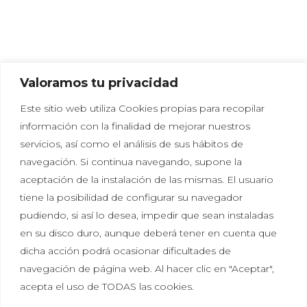
Valoramos tu privacidad
Este sitio web utiliza Cookies propias para recopilar
información con la finalidad de mejorar nuestros
servicios, así como el análisis de sus hábitos de
navegación. Si continua navegando, supone la
aceptación de la instalación de las mismas. El usuario
tiene la posibilidad de configurar su navegador
Política de privacidad
|
Política de cookies
|
Aviso
pudiendo, si así lo desea, impedir que sean instaladas
legal
en su disco duro, aunque deberá tener en cuenta que
dicha acción podrá ocasionar dificultades de
Tal vez aún no sabes lo que significa Hikayat, pero
navegación de página web. Al hacer clic en "Aceptar",
seguro que lo has sentido más de una vez. Escuchar
acepta el uso de TODAS las cookies.
una historia e imaginar que es real. Que te gustaría