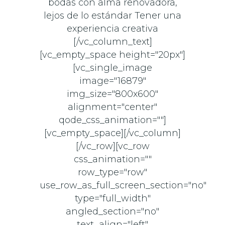
bodas con alma renovadora,
lejos de lo estándar Tener una
experiencia creativa
[/vc_column_text]
[vc_empty_space height="20px"]
[vc_single_image
image="16879"
img_size="800x600"
alignment="center"
qode_css_animation=""]
[vc_empty_space][/vc_column]
[/vc_row][vc_row
css_animation=""
row_type="row"
use_row_as_full_screen_section="no"
type="full_width"
angled_section="no"
text_align="left"