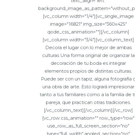
text_align="left"
background_image_as_pattern="without_pa
[vc_column width="1/4"][vc_single_image
image="16821" img_size="360x425"
qode_css_animation=""][/vc_column]
[vc_column width="3/4"][vc_column_text]
Decora el lugar con lo mejor de ambas
culturas Una forma original de organizar la
decoración de tu boda es integrar
elementos propios de distintas culturas.
Puede ser con un tapiz, alguna fotografía 
una obra de arte. Esto logrará impresionar
tanto a tus familiares como a la familia de t
pareja, que practican otras tradiciones.
[/vc_column_text][/vc_column][/vc_row]
[vc_row css_animation="" row_type="row"
use_row_as_full_screen_section="no"
type="full_width" angled_section="no"