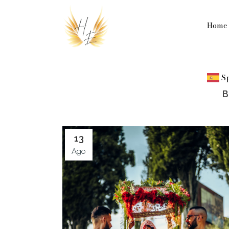
Home
S
ALL
13
Ago