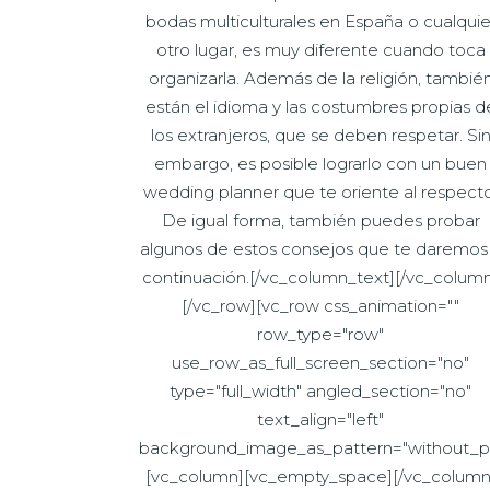
bodas multiculturales en España o cualquie
otro lugar, es muy diferente cuando toca
organizarla. Además de la religión, tambié
están el idioma y las costumbres propias d
los extranjeros, que se deben respetar. Si
embargo, es posible lograrlo con un buen
wedding planner que te oriente al respecto
De igual forma, también puedes probar
algunos de estos consejos que te daremos
continuación.[/vc_column_text][/vc_colum
[/vc_row][vc_row css_animation=""
row_type="row"
use_row_as_full_screen_section="no"
type="full_width" angled_section="no"
text_align="left"
background_image_as_pattern="without_pa
[vc_column][vc_empty_space][/vc_column