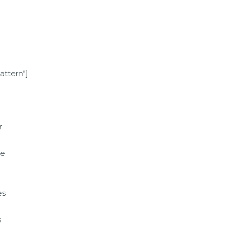
ttern"]
r
ve
es
n
s