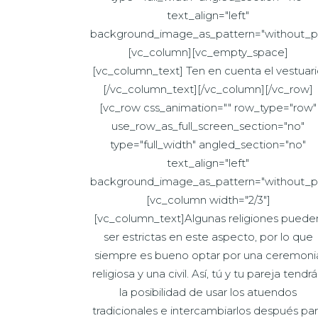
text_align="left"
background_image_as_pattern="without_pa
[vc_column][vc_empty_space]
[vc_column_text] Ten en cuenta el vestuar
[/vc_column_text][/vc_column][/vc_row]
[vc_row css_animation="" row_type="row"
use_row_as_full_screen_section="no"
type="full_width" angled_section="no"
text_align="left"
background_image_as_pattern="without_pa
[vc_column width="2/3"]
[vc_column_text]Algunas religiones puede
ser estrictas en este aspecto, por lo que
siempre es bueno optar por una ceremoni
religiosa y una civil. Así, tú y tu pareja tendr
la posibilidad de usar los atuendos
tradicionales e intercambiarlos después pa