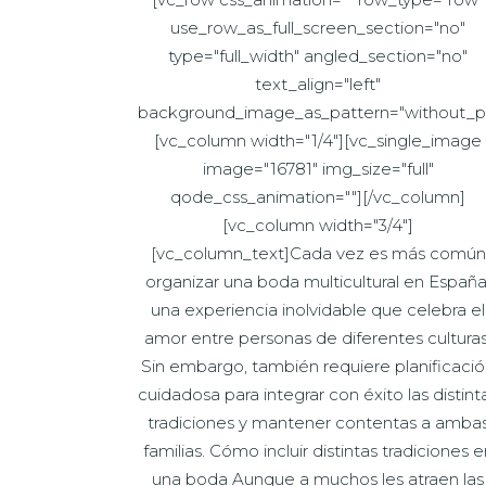
use_row_as_full_screen_section="no"
type="full_width" angled_section="no"
text_align="left"
background_image_as_pattern="without_pa
[vc_column width="1/4"][vc_single_image
image="16781" img_size="full"
qode_css_animation=""][/vc_column]
[vc_column width="3/4"]
[vc_column_text]Cada vez es más común
organizar una boda multicultural en España
una experiencia inolvidable que celebra el
amor entre personas de diferentes culturas
Sin embargo, también requiere planificaci
cuidadosa para integrar con éxito las distint
tradiciones y mantener contentas a amba
familias. Cómo incluir distintas tradiciones e
una boda Aunque a muchos les atraen las