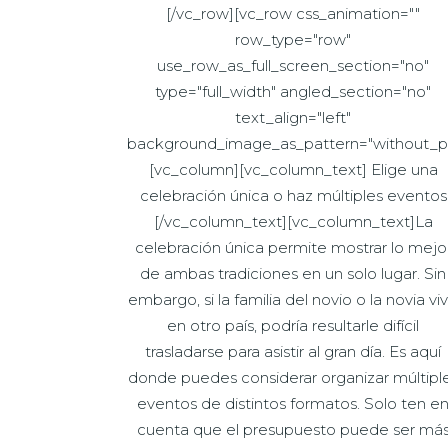
[/vc_row][vc_row css_animation=""
row_type="row"
use_row_as_full_screen_section="no"
type="full_width" angled_section="no"
text_align="left"
background_image_as_pattern="without_pa
[vc_column][vc_column_text] Elige una
celebración única o haz múltiples eventos
[/vc_column_text][vc_column_text]La
celebración única permite mostrar lo mejo
de ambas tradiciones en un solo lugar. Sin
embargo, si la familia del novio o la novia vi
en otro país, podría resultarle difícil
trasladarse para asistir al gran día. Es aquí
donde puedes considerar organizar múltipl
eventos de distintos formatos. Solo ten e
cuenta que el presupuesto puede ser má