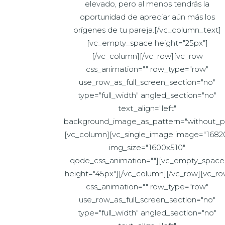
elevado, pero al menos tendrás la
oportunidad de apreciar aún más los
orígenes de tu pareja.[/vc_column_text]
[vc_empty_space height="25px"]
[/vc_column][/vc_row][vc_row
css_animation="" row_type="row"
use_row_as_full_screen_section="no"
type="full_width" angled_section="no"
text_align="left"
background_image_as_pattern="without_pa
[vc_column][vc_single_image image="1682
img_size="1600x510"
qode_css_animation=""][vc_empty_space
height="45px"][/vc_column][/vc_row][vc_r
css_animation="" row_type="row"
use_row_as_full_screen_section="no"
type="full_width" angled_section="no"