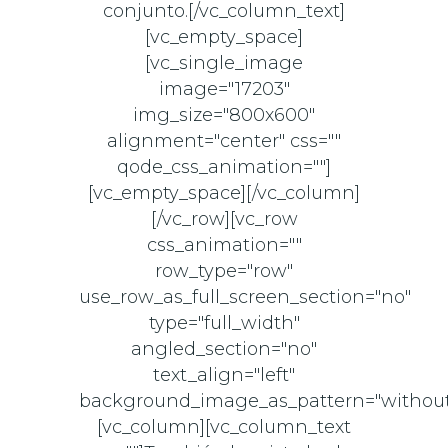
conjunto.[/vc_column_text]
[vc_empty_space]
[vc_single_image
image="17203"
img_size="800x600"
alignment="center" css=""
qode_css_animation=""]
[vc_empty_space][/vc_column]
[/vc_row][vc_row
css_animation=""
row_type="row"
use_row_as_full_screen_section="no"
type="full_width"
angled_section="no"
text_align="left"
background_image_as_pattern="without
[vc_column][vc_column_text