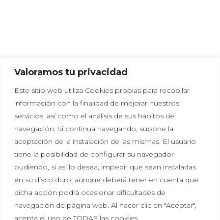
Valoramos tu privacidad
Este sitio web utiliza Cookies propias para recopilar
información con la finalidad de mejorar nuestros
servicios, así como el análisis de sus hábitos de
navegación. Si continua navegando, supone la
aceptación de la instalación de las mismas. El usuario
tiene la posibilidad de configurar su navegador
Política de privacidad
|
Política de cookies
|
Aviso
pudiendo, si así lo desea, impedir que sean instaladas
legal
en su disco duro, aunque deberá tener en cuenta que
dicha acción podrá ocasionar dificultades de
Tal vez aún no sabes lo que significa Hikayat, pero
navegación de página web. Al hacer clic en "Aceptar",
seguro que lo has sentido más de una vez. Escuchar
acepta el uso de TODAS las cookies.