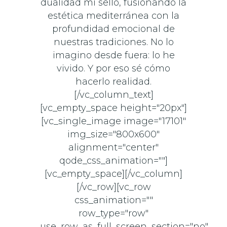
dualidad mi sello, fusionando la
estética mediterránea con la
profundidad emocional de
nuestras tradiciones. No lo
imagino desde fuera: lo he
vivido. Y por eso sé cómo
hacerlo realidad.
[/vc_column_text]
[vc_empty_space height="20px"]
[vc_single_image image="17101"
img_size="800x600"
alignment="center"
qode_css_animation=""]
[vc_empty_space][/vc_column]
[/vc_row][vc_row
css_animation=""
row_type="row"
use_row_as_full_screen_section="no"