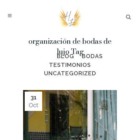
organización de bodas de
lujo Tag
ALL
BLOG
BODAS
TESTIMONIOS
UNCATEGORIZED
31
Oct